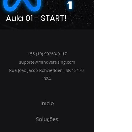
Aula 01 - START!
+55 (19) 99263-0117
suporte@mindvertising.com
Rua João Jacob Rohwedder
- SP,
13170-
584
Início
Soluções