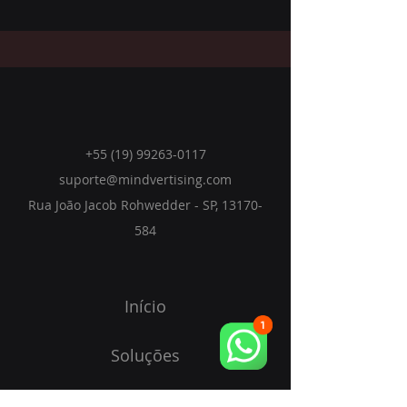
+55 (19) 99263-0117
suporte@mindvertising.com
Rua João Jacob Rohwedder
- SP,
13170-
584
Início
Soluções
Visão