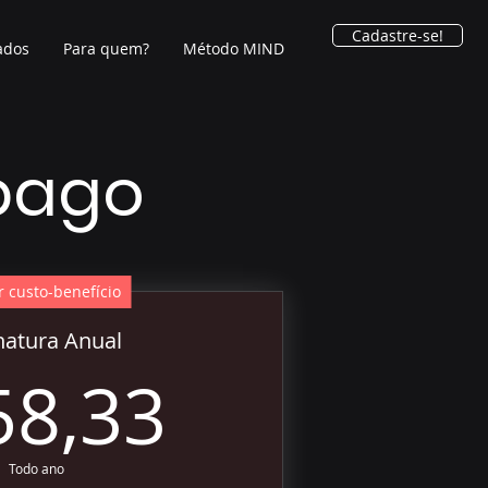
Cadastre-se!
ados
Para quem?
Método MIND
 pago
 custo-benefício
natura Anual
758,33R
58,33
Todo ano