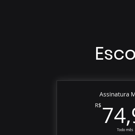
Esco
Assinatura 
74,
R$
Todo mês