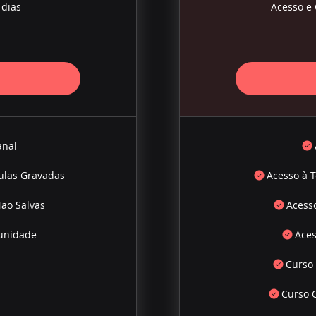
 dias
Acesso e 
anal
ulas Gravadas
Acesso à 
Não Salvas
Acesso
unidade
Ace
Curso
Curso 