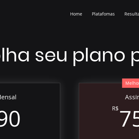
Home
Platafomas
Result
lha seu plano
Melhor
Mensal
Assi
74,90R$
90
7
R$